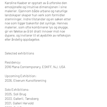
Karoline Kaaber er opptatt av å utforske den
emosjonelle og intuitive dimensjonen i sine
malerier. Gjennom både urbane og naturlige
landskaper skaper hun verk som formidler
stemninger, indre tilstander og en søken etter
noe som ligger bakenfor det synlige. Hennes
malerier, som ofte kombinerer lys og skygge,
gir en følelse av å bli dratt innover mot noe
dypere, og inviterer til et øyeblikk av refleksjon
eller åndelig oppdagelse.​
Selected exhibitions
Residency:
2016 Mana Contemporary, ESKFF, NJ, USA
Upcoming Exhibition:
2026, Elverum Kunstforening
Solo Exhibitions:
2025, Soli Brug
2023, Gallerii, Tønsberg
2021, Galleri Hervold