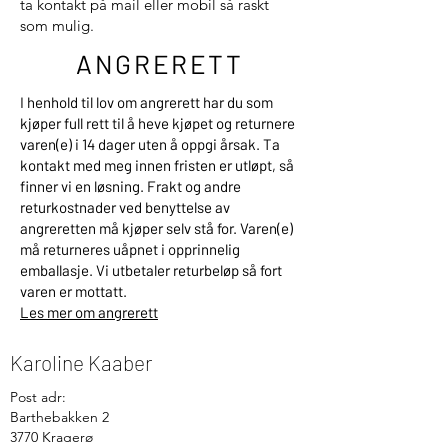
ta kontakt på mail eller mobil så raskt
som mulig.
ANGRERETT
I henhold til lov om angrerett har du som
kjøper full rett til å heve kjøpet og returnere
varen(e) i 14 dager uten å oppgi årsak. Ta
kontakt med meg innen fristen er utløpt, så
finner vi en løsning. Frakt og andre
returkostnader ved benyttelse av
angreretten må kjøper selv stå for. Varen(e)
må returneres uåpnet i opprinnelig
emballasje. Vi utbetaler returbeløp så fort
varen er mottatt.
Les mer om angrerett
Karoline Kaaber
Post adr:
Barthebakken 2
3770 Kragerø