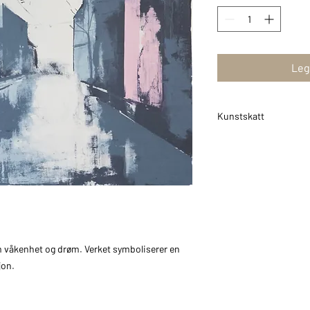
Legg
Kunstskatt
På alle trykk kommer e
m våkenhet og drøm. Verket symboliserer en
sjon.