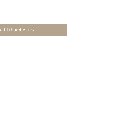
 til i handlekurv
t tillegg på 5% kunstskatt.